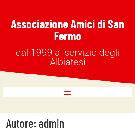
Associazione Amici di San
Fermo
dal 1999 al servizio degli
Albiatesi
Autore:
admin